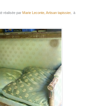
té réalisée par
Marie Leconte, Artisan tapissier
, à