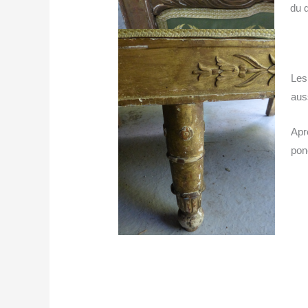
du 
Les
aus
Apr
pon