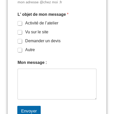
m
mon adresse @chez moi .fr
L
'
L' objet de mon message
*
d
e
Activité de l’atelier
Vu sur le site
Demander un devis
Autre
Mon message :
Envoyer