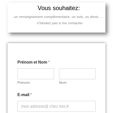
Vous souhaitez:
un renseignement complémentaire, un avis, un devis……
n’hésitez pas à me contacter
Prénom et Nom
*
Prénom
Nom
P
E-mail
*
r
é
n
o