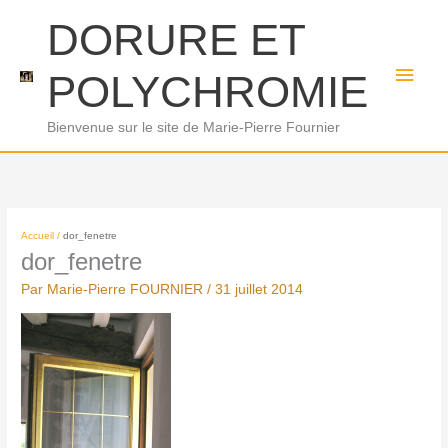
Aller
Men
DORURE ET
au
princ
contenu
POLYCHROMIE
Bienvenue sur le site de Marie-Pierre Fournier
Accueil
dor_fenetre
dor_fenetre
Par
Marie-Pierre FOURNIER
/
31 juillet 2014