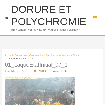
Aller
Men
DORURE ET
au
princ
contenu
POLYCHROMIE
Bienvenue sur le site de Marie-Pierre Fournier
Accueil
Conservation-Restauration
Encoignure en laque de Chine
01_LaqueEtatInitial_07_1
01_LaqueEtatInitial_07_1
Par
Marie-Pierre FOURNIER
/
6 mai 2016