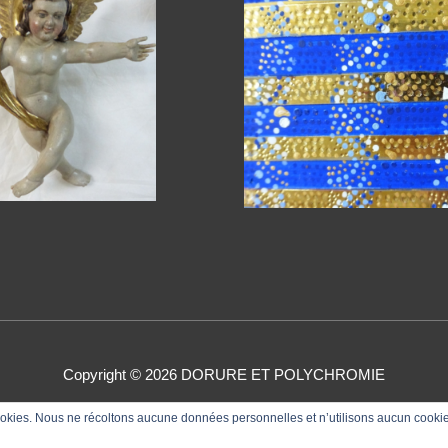
Copyright © 2026
DORURE ET POLYCHROMIE
Références
Contact
Actualités
Dorure
Polychromie
Cr
 cookies. Nous ne récoltons aucune données personnelles et n’utilisons aucun cooki