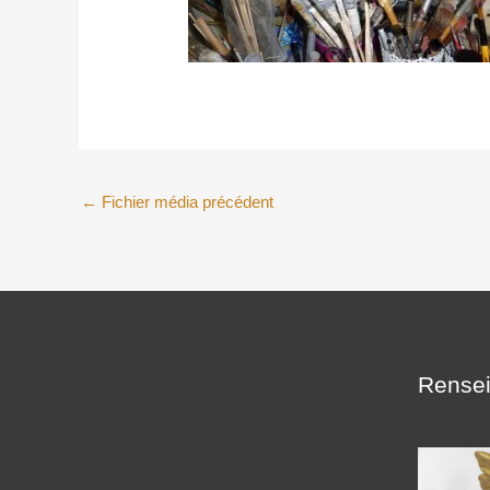
←
Fichier média précédent
Rensei