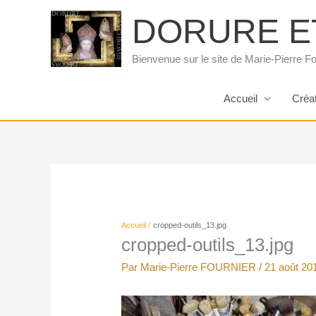
Aller
DORURE E
au
contenu
Bienvenue sur le site de Marie-Pierre Fo
Accueil
Créa
Accueil
cropped-outils_13.jpg
cropped-outils_13.jpg
Par
Marie-Pierre FOURNIER
/
21 août 20