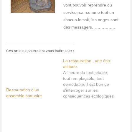
vont pouvoir reprendre du
service, car comme tout un
chacun le sait, les anges sont
des messagers……………..
Ces articles pourraient vous intéresser :
La restauration , une éco-
attitude.
A l'heure du tout jetable,
tout remplaçable, tout
démodable, il est bon de
Restauration d’un
s'interroger sur les
ensemble statuaire
conséquences écologiques
de nos choix quand nous
envisageons de remplacer
un meuble, un objet de
décoration........... Je
l'affirme et je pense, et
certainement beaucoup de