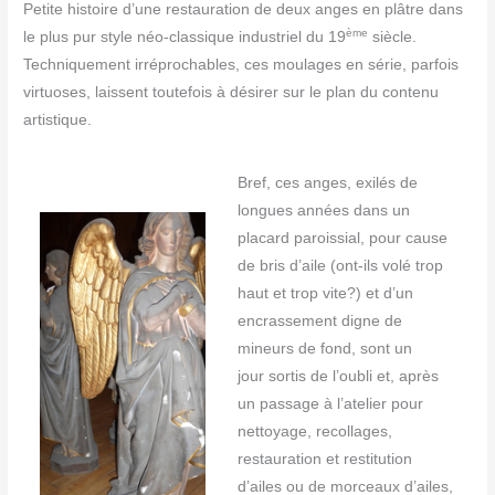
Petite histoire d’une restauration de deux anges en plâtre dans
o
p
e
k
p
r
ème
le plus pur style néo-classique industriel du 19
siècle.
Techniquement irréprochables, ces moulages en série, parfois
virtuoses, laissent toutefois à désirer sur le plan du contenu
artistique.
Bref, ces anges, exilés de
longues années dans un
placard paroissial, pour cause
de bris d’aile (ont-ils volé trop
haut et trop vite?) et d’un
encrassement digne de
mineurs de fond, sont un
jour sortis de l’oubli et, après
un passage à l’atelier pour
nettoyage, recollages,
restauration et restitution
d’ailes ou de morceaux d’ailes,