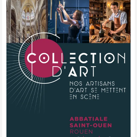
i
e
s