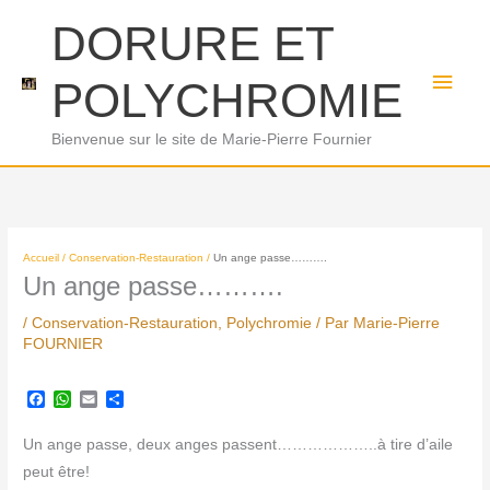
Aller
Men
DORURE ET
au
princ
contenu
POLYCHROMIE
Bienvenue sur le site de Marie-Pierre Fournier
Accueil
Conservation-Restauration
Un ange passe……….
Un ange passe……….
/
Conservation-Restauration
,
Polychromie
/ Par
Marie-Pierre
FOURNIER
F
W
E
P
a
h
m
a
c
a
a
r
Un ange passe, deux anges passent………………..à tire d’aile
e
t
i
t
b
s
l
a
peut être!
o
A
g