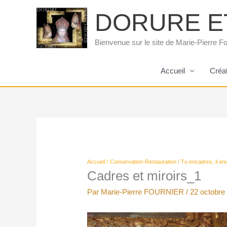
Aller
DORURE E
au
contenu
Bienvenue sur le site de Marie-Pierre Fo
Accueil
Créa
Accueil
Conservation-Restauration
Tu encadres, il e
Cadres et miroirs_1
Par
Marie-Pierre FOURNIER
/
22 octobre